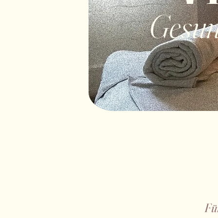
Gesund
Fü