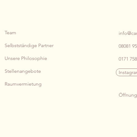
WE & OUR PHILOSOPHY
KON
Team
info@car
Selbstständige Partner
08081 95
Unsere Philosophie
0171 758
Stellenangebote
Instagr
Raumvermietung
Öffnung