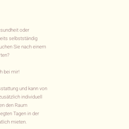
esundheit oder
reits selbstständig
uchen Sie nach einem
rten?
h bei mir!
stattung und kann von
usätzlich individuell
nen den Raum
legten Tagen in der
lich mieten.