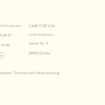
TAKT
e-for-you.eu
CARE FOR YOU
Health & Aesthetics
5 09 47
Isener Str. 4
 93 49
84405 Dorfen
am
szeiten: Termine nach Vereinbarung.